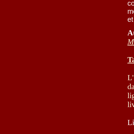
c
mo
et
A
M
T
L'
da
li
li
Li