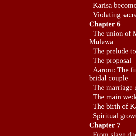
Karisa become
Violating sacr
Chapter 6
The union of 
Mulewa
The prelude to
The proposal
Aaroni: The fir
bridal couple
The marriage c
The main wedd
The birth of Ka
Spiritual grow
Chapter 7
From slave dho