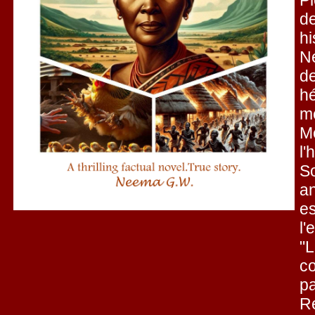
Pl
de
hi
N
de
h
mé
M
l'
So
an
es
l'
"
co
pa
R