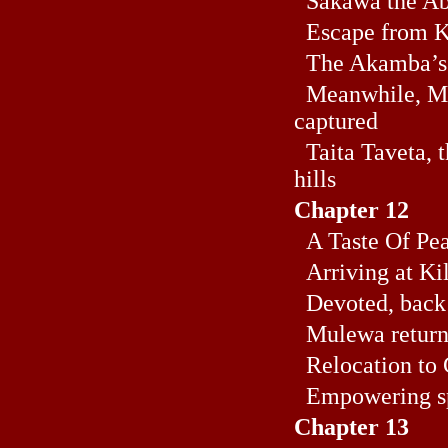
Sakawa the Aba
Escape from Ki
The Akamba’s h
Meanwhile, Mu
captured
Taita Taveta, t
hills
Chapter 12
A Taste Of Pe
Arriving at Kil
Devoted, back 
Mulewa return
Relocation to
Empowering s
Chapter 13