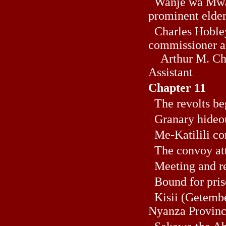
Wanje wa Mwad
prominent elder
Charles Hobley,
commissioner 
Arthur M. Cha
Assistant
Chapter 11
The revolts be
Granary hideo
Me-Katilili co
The convoy at
Meeting and re
Bound for pris
Kisii (Getembe)
Nyanza Provin