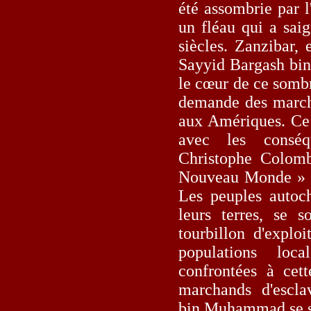
été assombrie par l
un fléau qui a sai
siècles. Zanzibar, 
Sayyid Bargash bin
le cœur de ce somb
demande des marché
aux Amériques. Ce 
avec les consé
Christophe Colomb
Nouveau Monde » a
Les peuples autoch
leurs terres, se s
tourbillon d'exploi
populations loc
confrontées à cett
marchands d'esc
bin Muhammad se so