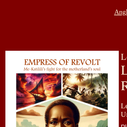
Angl
L
(
Le
Un